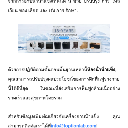
จากการอาบน้ําน้ําแข็งเทคนิค นี้ ช่วย ปรับปรุง การ ไหล
เวียน ของ เลือด และ เร่ง การ รักษา.
ด้วยการปฏิบัติตามขั้นตอนพื้นฐานเหล่านี้
ห้องน้ําน้ําแข็ง
,
คุณสามารถปรับปรุงผลประโยชน์ของการฝึกฟื้นฟูร่างกาย
นี้ได้ดีที่สุด ในขณะที่ส่งเสริมการฟื้นฟูกล้ามเนื้ออย่าง
รวดเร็วและสุขภาพโดยรวม
สําหรับข้อมูลเพิ่มเติมเกี่ยวกับเครื่องอาบน้ําแข็ง คุณ
สามารถติดต่อเราได้ที่
info@toptionlab.com
!