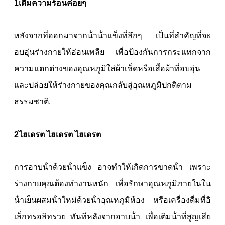
1เติมความร้อนค่อยๆ
หลังจากที่ออกมาจากน้ําน้ําแข็งที่ลึกๆ เป็นที่สําคัญที่จะ
อบอุ่นร่างกายให้อ่อนเพลีย เพื่อป้องกันการกระแทกจาก
ความแตกต่างของอุณหภูมิใส่ผ้าเช็ดหรือเสื้อผ้าที่อบอุ่น
และปล่อยให้ร่างกายของคุณกลับสู่อุณหภูมิปกติตาม
ธรรมชาติ.
2ไฮเดรต ไฮเดรต ไฮเดรต
การอาบน้ําด้วยน้ําแข็ง อาจทําให้เกิดการขาดน้ํา เพราะ
ร่างกายคุณต้องทํางานหนัก เพื่อรักษาอุณหภูมิภายในใน
น้ําเย็นผสมน้ําใหม่ด้วยน้ําอุณหภูมิห้อง หรือเครื่องดื่มที่อิ
เล็กทรอลิทรวย ทันทีหลังจากอาบน้ํา เพื่อเติมน้ําที่สูญเสีย