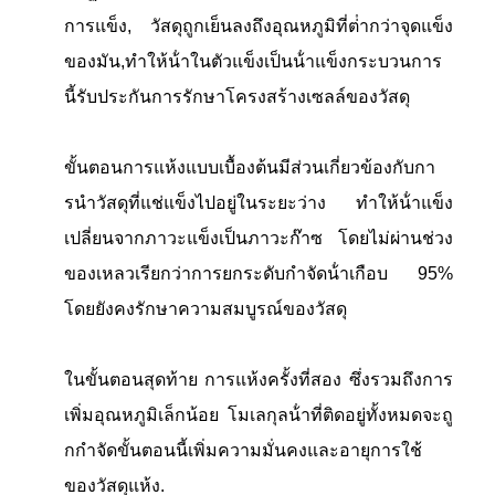
การแข็ง, วัสดุถูกเย็นลงถึงอุณหภูมิที่ต่ํากว่าจุดแข็ง
ของมัน,ทําให้น้ําในตัวแข็งเป็นน้ําแข็งกระบวนการ
นี้รับประกันการรักษาโครงสร้างเซลล์ของวัสดุ
ขั้นตอนการแห้งแบบเบื้องต้นมีส่วนเกี่ยวข้องกับกา
รนําวัสดุที่แช่แข็งไปอยู่ในระยะว่าง ทําให้น้ําแข็ง
เปลี่ยนจากภาวะแข็งเป็นภาวะก๊าซ โดยไม่ผ่านช่วง
ของเหลวเรียกว่าการยกระดับกําจัดน้ําเกือบ 95%
โดยยังคงรักษาความสมบูรณ์ของวัสดุ
ในขั้นตอนสุดท้าย การแห้งครั้งที่สอง ซึ่งรวมถึงการ
เพิ่มอุณหภูมิเล็กน้อย โมเลกุลน้ําที่ติดอยู่ทั้งหมดจะถู
กกําจัดขั้นตอนนี้เพิ่มความมั่นคงและอายุการใช้
ของวัสดุแห้ง.