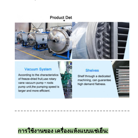
การใช้งานของ เครื่องแห้งแบบแช่เย็น: