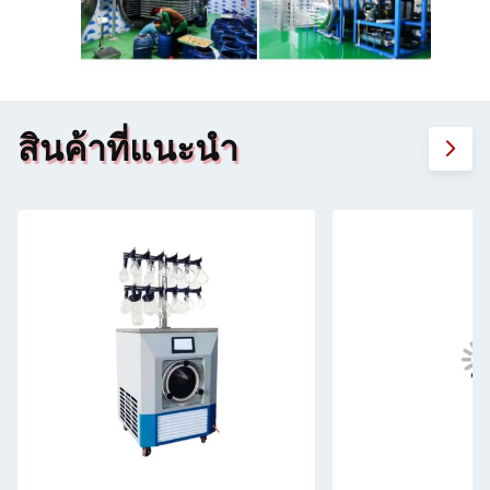
สินค้าที่แนะนํา