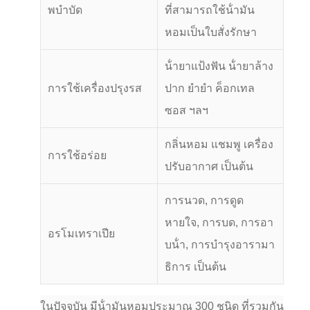
พบําบัด
ที่สามารถใช้น้ํามัน
หอมเป็นใบสั่งรักษา
น้ํายาแป้งฟัน น้ํายาล้าง
การใช้เครื่องปรุงรส
ปาก ยํายํา ค็อกเทล
ซอส ฯลฯ
กลิ่นหอม แชมพู เครื่อง
การใช้อร่อย
ปรับอากาศ เป็นต้น
การนวด, การดูด
หายใจ, การบด, การอา
อรโมเทราเปีย
บน้ํา, การบํารุงอารามา
ธิการ เป็นต้น
ในปัจจุบัน มีน้ํามันหอมประมาณ 300 ชนิด ที่รวมกัน