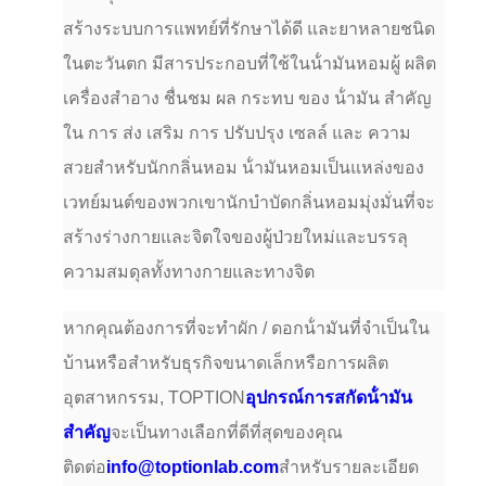
สร้างระบบการแพทย์ที่รักษาได้ดี และยาหลายชนิด
ในตะวันตก มีสารประกอบที่ใช้ในน้ํามันหอมผู้ ผลิต
เครื่องสําอาง ชื่นชม ผล กระทบ ของ น้ํามัน สําคัญ
ใน การ ส่ง เสริม การ ปรับปรุง เซลล์ และ ความ
สวยสําหรับนักกลิ่นหอม น้ํามันหอมเป็นแหล่งของ
เวทย์มนต์ของพวกเขานักบําบัดกลิ่นหอมมุ่งมั่นที่จะ
สร้างร่างกายและจิตใจของผู้ป่วยใหม่และบรรลุ
ความสมดุลทั้งทางกายและทางจิต
หากคุณต้องการที่จะทําผัก / ดอกน้ํามันที่จําเป็นใน
บ้านหรือสําหรับธุรกิจขนาดเล็กหรือการผลิต
อุตสาหกรรม, TOPTION
อุปกรณ์การสกัดน้ํามัน
สําคัญ
จะเป็นทางเลือกที่ดีที่สุดของคุณ
ติดต่อ
info@toptionlab.com
สําหรับรายละเอียด