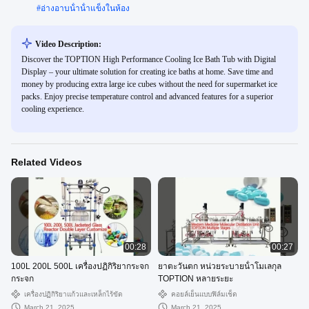
#
อ่างอาบน้ําน้ําแข็งในห้อง
Video Description:
Discover the TOPTION High Performance Cooling Ice Bath Tub with Digital
Display – your ultimate solution for creating ice baths at home. Save time and
money by producing extra large ice cubes without the need for supermarket ice
packs. Enjoy precise temperature control and advanced features for a superior
cooling experience.
Related Videos
00:28
00:27
100L 200L 500L เครื่องปฏิกิริยากระจก
ยาตะวันตก หน่วยระบายน้ําโมเลกุล
กระจก
TOPTION หลายระยะ
เครื่องปฏิกิริยาแก้วและเหล็กไร้ขัด
คอยล์เย็นแบบฟิล์มเช็ด
March 21, 2025
March 21, 2025