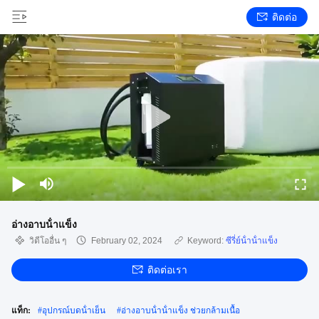
ติดต่อ
อ่างอาบน้ําแข็ง
วิดีโออื่น ๆ
February 02, 2024
Keyword:
ซีรี่ย์น้ําน้ําแข็ง
ติดต่อเรา
แท็ก:
#
อุปกรณ์บดน้ําเย็น
#
อ่างอาบน้ําน้ําแข็ง ช่วยกล้ามเนื้อ