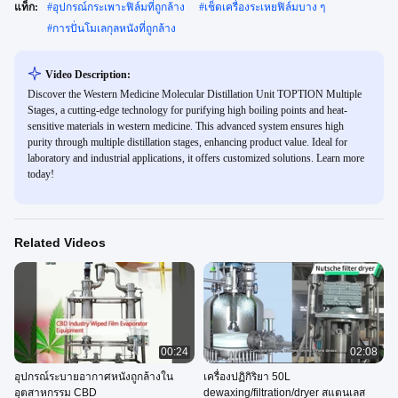
แท็ก:
#
อุปกรณ์กระเพาะฟิล์มที่ถูกล้าง
#
เช็ดเครื่องระเหยฟิล์มบาง ๆ
#
การปั่นโมเลกุลหนังที่ถูกล้าง
Video Description:
Discover the Western Medicine Molecular Distillation Unit TOPTION Multiple
Stages, a cutting-edge technology for purifying high boiling points and heat-
sensitive materials in western medicine. This advanced system ensures high
purity through multiple distillation stages, enhancing product value. Ideal for
laboratory and industrial applications, it offers customized solutions. Learn more
today!
Related Videos
00:24
02:08
อุปกรณ์ระบายอากาศหนังถูกล้างใน
เครื่องปฏิกิริยา 50L
อุตสาหกรรม CBD
dewaxing/filtration/dryer สแตนเลส