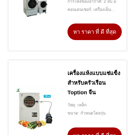
การไหลของอากาศ: 2 ลบ.ม
คอนเดนเซอร์: เครื่องเย็น
ภายนอก
หา ราคา ที่ ดี ที่สุด
เครื่องแห้งแบบแช่แข็ง
สําหรับครัวเรือน
Toption จีน
วัสดุ: เหล็ก
ขนาด: กำหนดโดยรุ่น