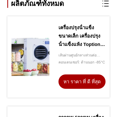
ผลิตภัณฑ์ทั้งหมด
เครื่องปรุงน้ําแข็ง
ขนาดเล็ก เครื่องปรุง
น้ําแข็งแห้ง Toption
การปรุงน้ําแข็งแห้ง
เส้นผ่านศูนย์กลางส่วนต่อ
และการปรุงน้ําแข็ง
คอนเดนเซอร์: ด้านนอก -85°C
ประสานอากาศ: DN50
หา ราคา ที่ ดี ที่สุด