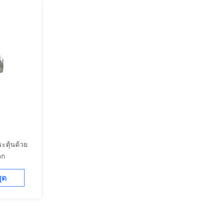
ระตุ้นด้วย
จก
สุด