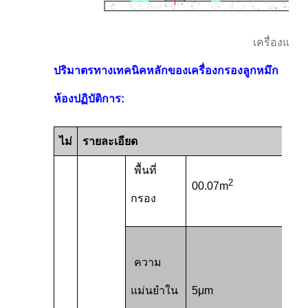
เครื่องแห้
ปริมาตรทางเทคนิคหลักของเครื่องกรองลูกหมึก
ห้องปฏิบัติการ:
ไม่
รายละเอียด
พื้นที่
2
00.07m
กรอง
ความ
แม่นยําใน
5μm