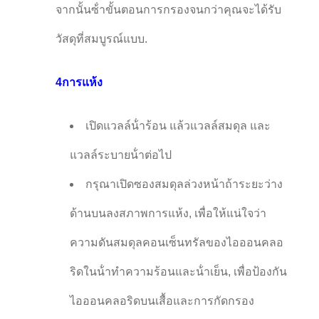
จากนั้นซ้ําขั้นตอนการกรองจนกว่าคุณจะได้รับ
วัสดุที่สมบูรณ์แบบ.
4การแห้ง
เปิดแวลล์น้ําร้อน แล้วแวลล์สมดุล และ
แวลล์ระบายน้ําต่อไป
กรุณาเปิดซองสมดุลล่วงหน้าถ้าระยะว่าง
ด้านบนลงสภาพการแห้ง, เพื่อให้แน่ใจว่า
ความดันสมดุลคอนเซ็นทรัลของไอออนคลอ
ริดในน้ําทําความร้อนและน้ําเย็น, เพื่อป้องกัน
ไอออนคลอริดบนเสื้อและการกัดกรอง