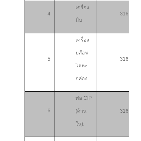
เครื่อง
4
316L
ปั่น
เครื่อง
บล๊อฟ
5
316L
โลหะ
กล่อง
ท่อ CIP
6
(ด้าน
316L
ใน):