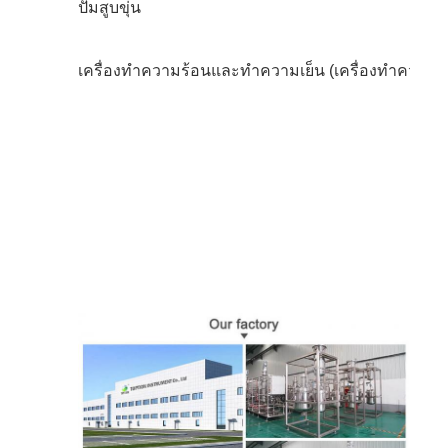
ปั๊มสูบขุ่น
เครื่องทําความร้อนและทําความเย็น (เครื่องทําความร