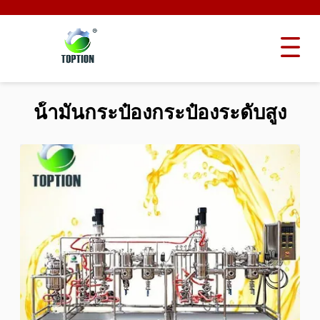
น้ํามันกระป๋องกระป๋องระดับสูง