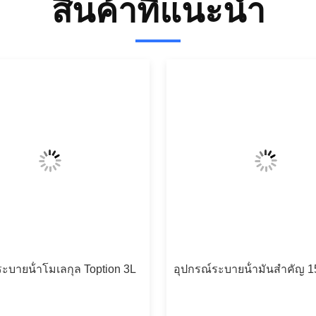
สินค้าที่แนะนํา
ะบายน้ําโมเลกุล Toption 3L
อุปกรณ์ระบายน้ํามันสําคัญ 1