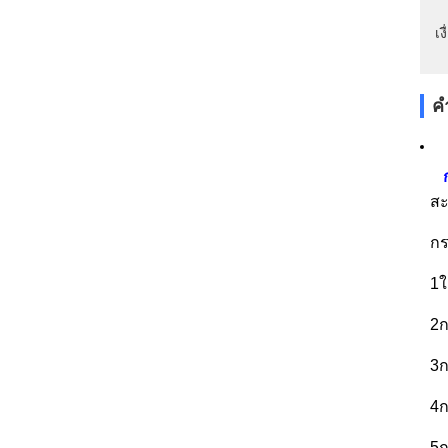
เ
ค
สะ
กร
1ใ
2ก
3
4ก
5ก