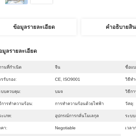
ข้อมูลรายละเอียด
คําอธิบายสิน
้อมูลรายละเอียด
านที่กำเนิด
จีน
ชื่อแ
ารรับรอง:
CE, ISO9001
วิธีท
ะบบควบคุม:
บมจ
วิธีกา
ิธีการทำความร้อน:
การทําความร้อนด้วยไฟฟ้า
วัสดุ:
ระเภท:
อุปกรณ์การกลั่นโมเลกุล
ระบบ
าคา:
Negotiable
เวลาก