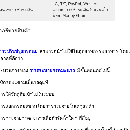
LC, T/T, PayPal, Western 
งื่อนไขการชำระเงิน:
Union, การชำระเงินจำนวนเล็ก
น้อย, Money Gram
ําอธิบายสินค้า
การปรับปรุงกรดนม
สามารถนําไปใช้ในอุตสาหกรรมอาหาร โดยเทค
อาดที่ดีกว่า
ะบวนการของ r
การระบายกรดมะนาว
มีขั้นตอนต่อไปนี้
ช้กรดมะขามเป็นวัสดุแท้
ารให้วัตถุดิบเข้าไปในระบบ
การแยกกรดมะขามโดยการกระจายโมเลกุลหลัก
ารกระจายกรดมะนาวเพื่อกําจัดน้ําใด ๆ ที่มีอยู่
ารแยกและทําความสะอาดของกรดมะนาวที่สะอาดโดยใช้การปั่น