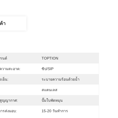
ค้า
บรนด์
TOPTION
ำความสะอาด:
ซิป/SIP
รเย็น:
ระบายความร้อนด้วยน้ำ
สแตนเลส
สูญญากาศ:
ปั๊มใบพัดหมุน
ารส่งมอบ:
15-20 วันทำการ