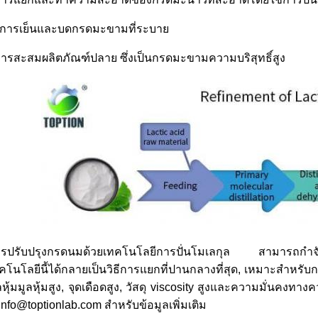
 การเย็นและบดกรดมะขามที่ระบาย
ารสะสมผลิตภัณฑ์ปลาย ซึ่งเป็นกรดมะขามความบริสุทธิ์สูง
รปรับปรุงกรดนมด้วยเทคโนโลยีการปั่นโมเลกุล สามารถกําจั
คโนโลยีนี้ได้กลายเป็นวิธีการแยกที่ปานกลางที่สุด, เหมาะสํา
ลหุ้มมูลหุ้มสูง, จุดเดือดสูง, วัสดุ viscosity สูงและความมั่นคง
่ info@toptionlab.com สําหรับข้อมูลเพิ่มเติม