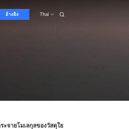
อ้างอิง
Thai
ระจายโมเลกุลของวัสดุใย