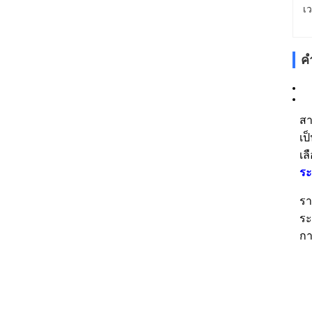
เ
ค
สา
เป
เล
ระ
ร
ระ
กา