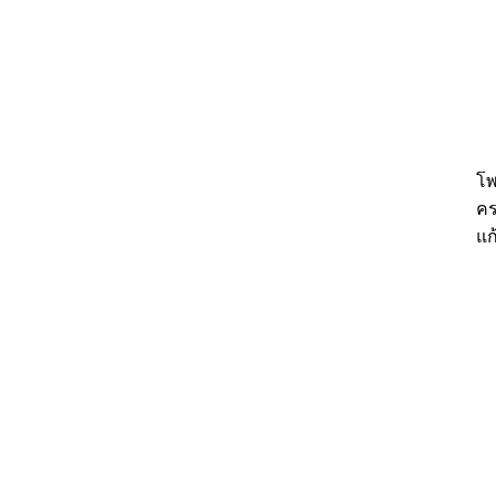
โพ
คร
แก