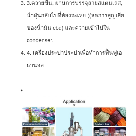
3.ควายขึ้น, ผ่านการบรรจุสายสแตนเลส,
น้ําฝุ่นกลับไปที่ห้องระเหย ((ลดการสูญเสีย
ของน้ํามัน cbd) และควายเข้าไปใน
condenser.
4. เครื่องประปาประปาเพื่อทําการฟื้นฟูเอ
ธานอล