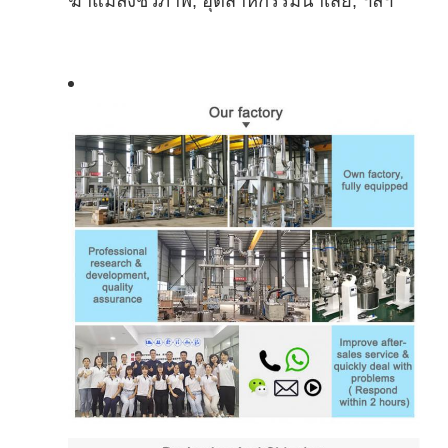
ฆ่าแมลงชีวภาพ, อุตสาหกรรมน้ําเสีย, ฯลฯ