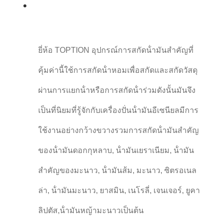
ยี่ห้อ TOPTION อุปกรณ์การสกัดน้ํามันสําคัญที่
คุ้มค่านี้ใช้การสกัดน้ําหอมเพื่อสกัดและสกัดวัสดุ
ผ่านการแยกน้ําหรือการสกัดน้ําร่วมดังนั้นมันจึง
เป็นที่นิยมที่รู้จักกับเครื่องปั่นน้ํามันอีเซนียลมีการ
ใช้งานอย่างกว้างขวางรวมการสกัดน้ํามันสําคัญ
ของน้ํามันดอกกุหลาบ, น้ํามันเยราเนียม, น้ํามัน
สําคัญของมะนาว, น้ํามันส้ม, มะนาว, ซิตรอเนล
ล่า, น้ํามันมะนาว, ยาสมิน, เนโรลี่, เจนเจอร์, ยูคา
ลิปตัส,น้ํามันหญ้ามะนาวเป็นต้น