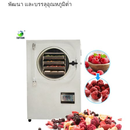
พัฒนา และบรรลุอุณหภูมิต่ํา