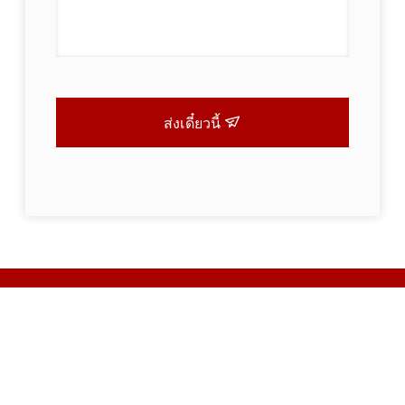
ส่งเดี๋ยวนี้
ติดตาม
ใบเสนอราคาอัพเดทเป็นประจำ กรุณาฝากอีเมลของคุณไว้ เราจะ
ติดต่อกลับโดยเร็วที่สุด นำเสนอแคตตาล็อกล่าสุด