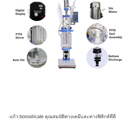
·แก้ว borosilicate คุณสมบัติทางเคมีและทางฟิสิกส์ที่ดี