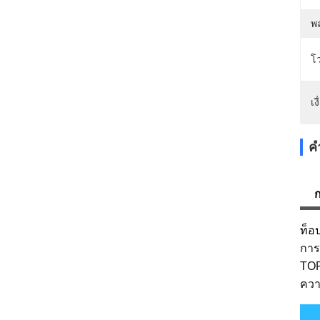
พล
โว
เ
ค
ก
ท็อ
การ
TOP
ควา