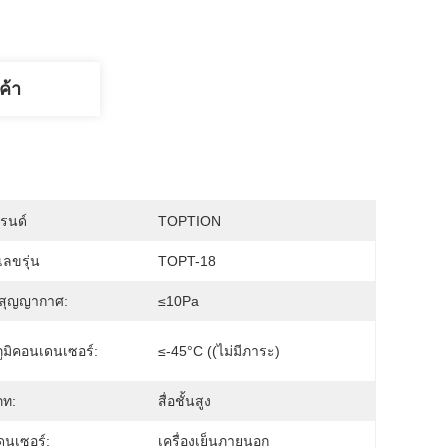
ค้า
บรนด์
TOPTION
ลขรุ่น
TOPT-18
บสุญญากาศ:
≤10Pa
ูมิคอนเดนเซอร์:
≤-45°C ((ไม่มีภาระ)
ภท:
สื่อชั้นสูง
นเซอร์:
เครื่องเย็นภายนอก