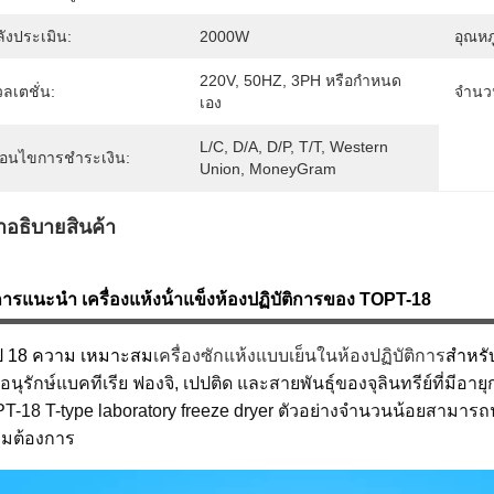
ังประเมิน:
2000W
อุณหภู
220V, 50HZ, 3PH หรือกำหนด
ลเตชั่น:
จำนวนส
เอง
L/C, D/A, D/P, T/T, Western 
งื่อนไขการชำระเงิน:
Union, MoneyGram
ําอธิบายสินค้า
ารแนะนํา เครื่องแห้งน้ําแข็งห้องปฏิบัติการของ TOPT-18
ป 18 ความ เหมาะสม
เครื่องซักแห้งแบบเย็นในห้องปฏิบัติการ
สําหร
อนุรักษ์แบคทีเรีย ฟองจิ, เปปติด และสายพันธุ์ของจุลินทรีย์ที่มี
T-18 T-type laboratory freeze dryer ตัวอย่างจํานวนน้อยสามา
มต้องการ