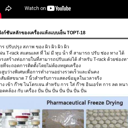
ังก์ชันหลักของเครื่องแห้งแบบเย็น TOPT-18
ร ปรับปรุง สภาพ ของ ผิว ผิว ผิว ผิว
่น T-rack สแตนเลส ที่ ไม่ มี หุบ น้ํา ที่ สามารถ ปรับ ช่อง ทาง ได้
รงสร้างท่อภายในที่สามารถปรับแต่งได้ สําหรับ T-rack ด้วยช่องทา
ายที่จะถอดการติดตั้งโดยไม่ต้องหยุดเครื่อง
๊มสูบว่างพิเศษเพื่อการทํางานอย่างรวดเร็วและมั่นคง
สัมผัสขนาด 7 นิ้วสําหรับการแสดงข้อมูลในเวลาจริง
าง เข้า ก๊าซ ไนโตรเจน สําหรับ การ ใส่ ก๊าซ อินเอร์ท การ ลด หนาว
ดคล้อง กับ เครื่อง ปั่น ปั่น ปั่น ปั่น ปั่น ปั่น ปั่น