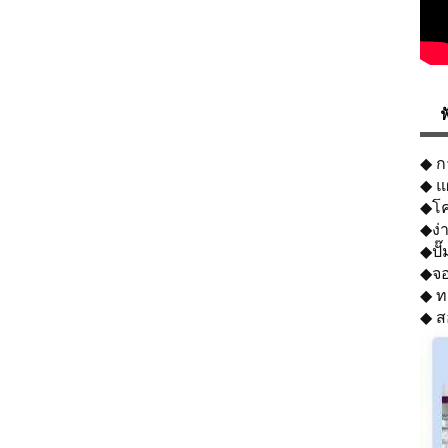
ฟ
◆ กา
◆ แผ
◆โค
◆ง่
◆ปั
◆จอ
◆ ท
◆ สอ