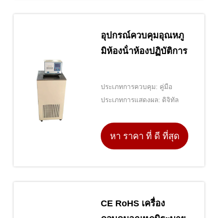
อุปกรณ์ควบคุมอุณหภู
มิห้องน้ําห้องปฏิบัติการ
ประเภทการควบคุม: คู่มือ
ประเภทการแสดงผล: ดิจิทัล
หา ราคา ที่ ดี ที่สุด
CE RoHS เครื่อง