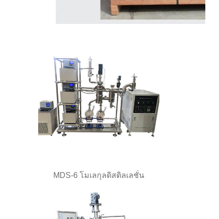
MDS-6 โมเลกุลดิสติลเลชั่น