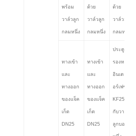
พร้อม
ด้วย
ด้วย
วาล์วลูก
วาล์วลูก
วาล์วลูก
กลมหนึ่ง
กลมหนึ่ง
กลมหนึ่ง
ประตูสํา
ทางเข้า
ทางเข้า
รองหนึ่ง,
และ
และ
อินเต
ทางออก
ทางออก
อร์เฟซ
ของแจ็ค
ของแจ็ค
KF25,
เก็ต
เก็ต
กับวาล์ว
DN25
DN25
ลูกบอล