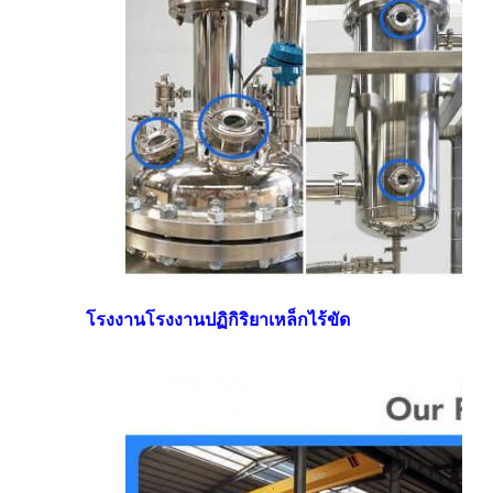
โรงงานโรงงานปฏิกิริยาเหล็กไร้ขัด