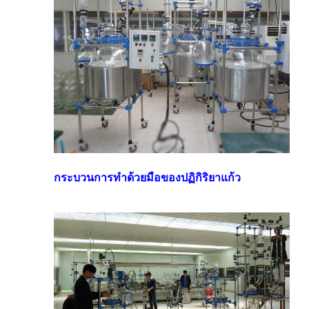
กระบวนการทําด้วยมือของปฏิกิริยาแก้ว