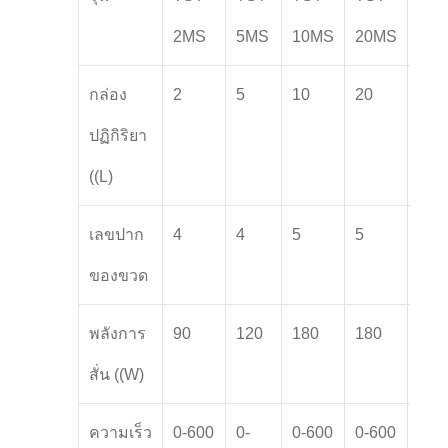
2MS
5MS
10MS
20MS
30
กล่อง
2
5
10
20
30
ปฏิกิริยา
((L)
เลขปาก
4
4
5
5
5
ของขวด
พลังการ
90
120
180
180
250
สั่น ((W)
ความเร็ว
0-600
0-
0-600
0-600
0-6