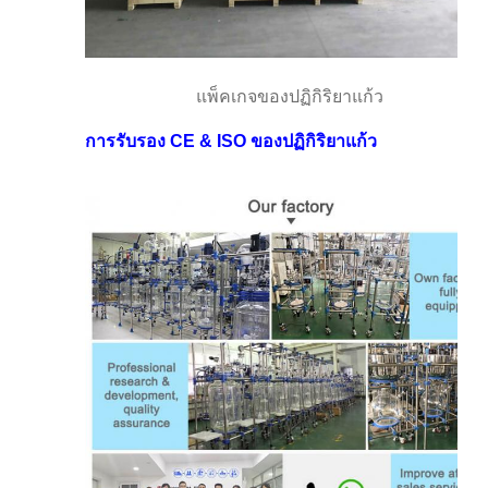
แพ็คเกจของปฏิกิริยาแก้ว
การรับรอง CE & ISO ของปฏิกิริยาแก้ว