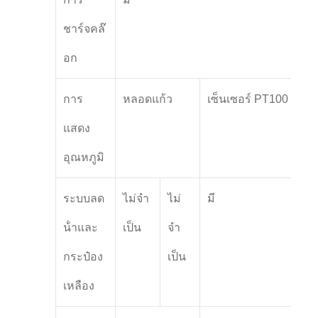
ชาร์จคล๊
อก
การ
หลอดแก้ว
เซ็นเซอร์ PT100
แสดง
อุณหภูมิ
ระบบลด
ไม่จํา
ไม่
มี
น้ําและ
เป็น
จํา
กระป๋อง
เป็น
เหลือง