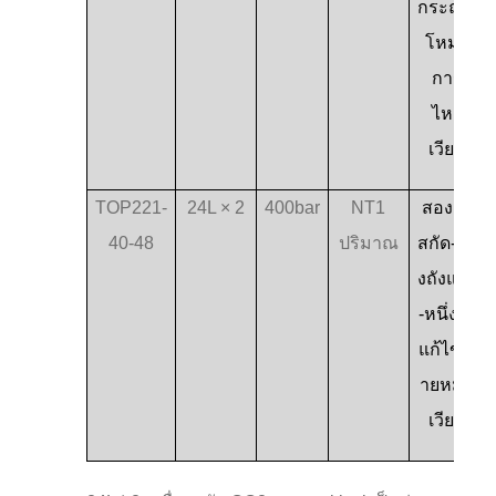
กระถาง
โหมด
การ
ไหล
เวียน
TOP221-
24L × 2
400bar
NT1
สองถัง
40-48
ปริมาณ
สกัด-สอ
งถังแยก
-หนึ่งถัง
แก้ไข ส
ายหมุน
เวียน