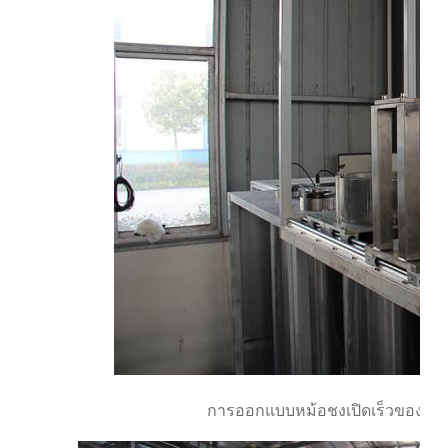
การออกแบบหม้อชงเปิดเร็วของอุปก