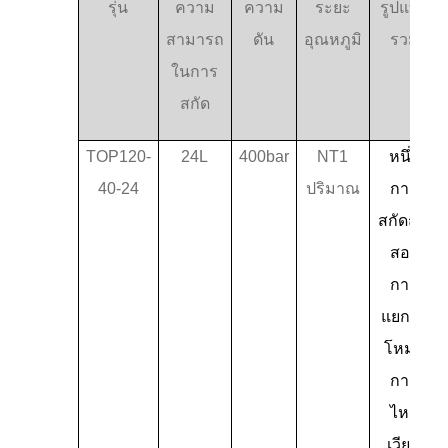
รุ่น
ความ
ความ
ระยะ
รูปแบบ
สามารถ
ดัน
อุณหภูมิ
รวม
ในการ
สกัด
TOP120-
24L
400bar
NT1
หนึ่ง
40-24
ปริมาณ
การ
สกัดถัง-
สอง
การ
แยกถัง
โหมด
การ
ไหล
เวียน