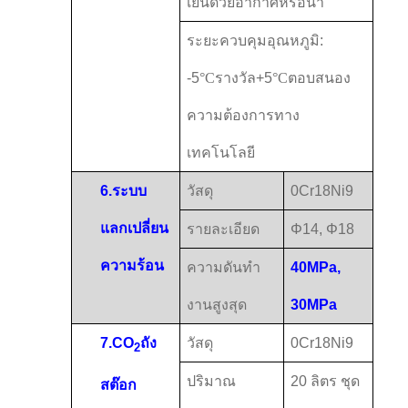
เย็นด้วยอากาศหรือน้ํา
ระยะควบคุมอุณหภูมิ:
-5
°C
รางวัล
+5
°C
ตอบสนอง
ความต้องการทาง
เทคโนโลยี
6.
ระบบ
วัสดุ
0Cr18Ni9
แลกเปลี่ยน
รายละเอียด
Φ14, Φ18
ความร้อน
ความดันทํา
40MPa,
งานสูงสุด
30MPa
7.
CO
ถัง
วัสดุ
0Cr18Ni9
2
ปริมาณ
20 ลิตร ชุด
สต๊อก