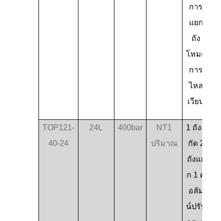
การ
แยก
ถัง
โหมด
การ
ไหล
เวียน
TOP121-
24L
400bar
NT1
1 ถังส
40-24
ปริมาณ
กัด 2
ถังแย
ก 1 ค
อลัม
น์ปรับ