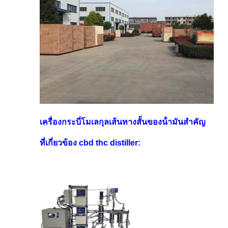
เครื่องกระบี่โมเลกุลเส้นทางสั้นของน้ํามันสําคัญ
ที่เกี่ยวข้อง cbd thc distiller: