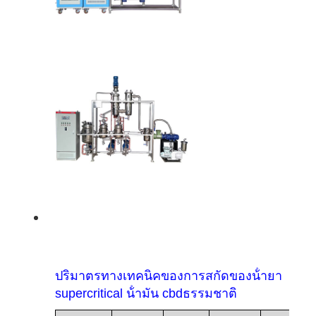
ปริมาตรทางเทคนิคของการสกัดของน้ํายา
supercritical น้ํามัน cbdธรรมชาติ