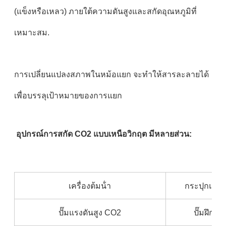
(แข็งหรือเหลว) ภายใต้ความดันสูงและสกัดอุณหภูมิที่
เหมาะสม.
การเปลี่ยนแปลงสภาพในหม้อแยก จะทําให้สารละลายได้
เพื่อบรรลุเป้าหมายของการแยก
อุปกรณ์การสกัด CO2 แบบเหนือวิกฤต มีหลายส่วน:
เครื่องต้มน้ํา
กระปุกแยก
ปั๊มแรงดันสูง CO2
ปั๊มฝึก