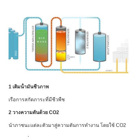
1 เติมน้ํามันชีวภาพ
เรือการสกัดภาระที่มีชีวพืช
2 วางความดันด้วย CO2
นําภาชนะแต่ละตัวมาสู่ความดันการทํางาน โดยใช้ CO2