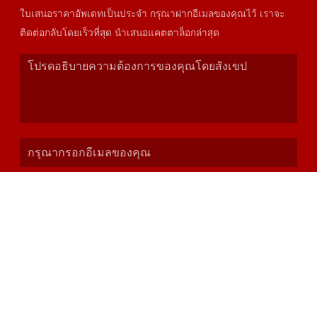
ใบเสนอราคาอัพเดทเป็นประจำ กรุณาฝากอีเมลของคุณไว้ เราจะ
ติดต่อกลับโดยเร็วที่สุด นำเสนอแคตตาล็อกล่าสุด
เสนอ
ที่อยู่
1-2401 Tiandiyuan·Yuexi Plaza ถนนไทบายใต้ เขตยันต้า เมืองซี
อาน จังหวัดชานซี