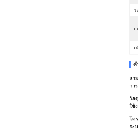
ร
เ
เน
ค
สาม
การ
วัส
ใช้
โคร
ระบ