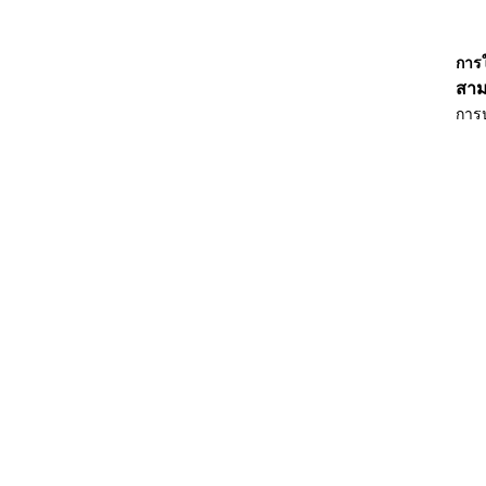
การ
สาม
การป