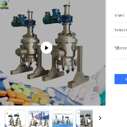
ราคา:
ระยะเว
วิธีกา
ห