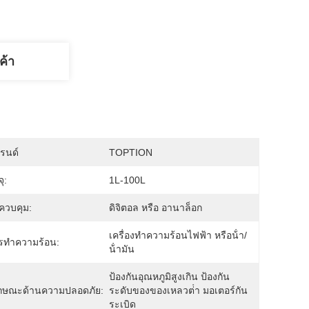
ค้า
บรนด์
TOPTION
ุ:
1L-100L
ควบคุม:
ดิจิตอล หรือ อานาล็อก
เครื่องทําความร้อนไฟฟ้า หรือน้ํา/
ารทำความร้อน:
น้ํามัน
ป้องกันอุณหภูมิสูงเกิน ป้องกัน
ักษณะด้านความปลอดภัย:
ระดับของของเหลวต่ํา มอเตอร์กัน
ระเบิด