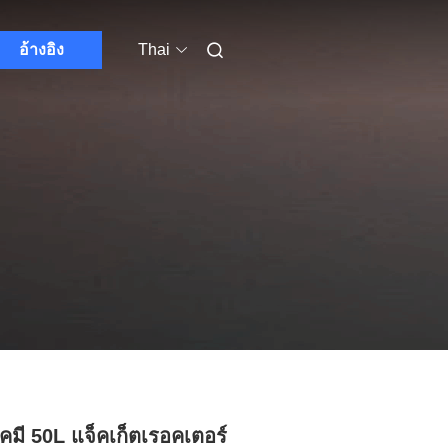
อ้างอิง
Thai
เคมี 50L แจ็คเก็ตเรอคเตอร์