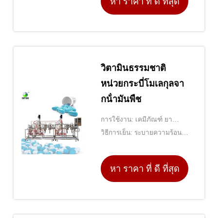
หา ราคา ที่ ดี ที่สุด
วิตามินธรรมชาติ
หน่วยกระบี่โมเลกุลจา
กน้ํามันพืช
การใช้งาน: เคมีภัณฑ์ ยา
อาหาร ฯลฯ
วิธีการเย็น: ระบายความร้อน
ด้วยน้ำ
หา ราคา ที่ ดี ที่สุด