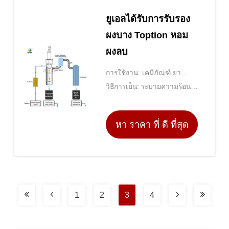
ยูเอลได้รับการรับรอง
ผงบาง Toption หอม
ผงลบ
การใช้งาน: เคมีภัณฑ์ ยา
อาหาร ฯลฯ
วิธีการเย็น: ระบายความร้อน
ด้วยน้ำ
หา ราคา ที่ ดี ที่สุด
1
2
3
4