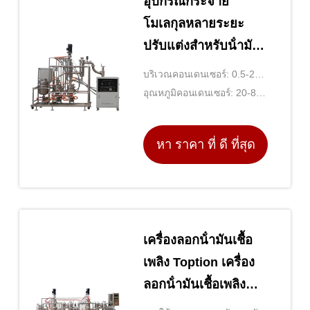
อุปกรณ์กระจาย
โมเลกุลหลายระยะ
ปรับแต่งสําหรับน้ํามัน
อีเซนียล
บริเวณคอนเดนเซอร์: 0.5-2
ตร.ม
อุณหภูมิคอนเดนเซอร์: 20-80
℃
หา ราคา ที่ ดี ที่สุด
เครื่องลอกน้ํามันเชื้อ
เพลิง Toption เครื่อง
ลอกน้ํามันเชื้อเพลิง
อุตสาหกรรม