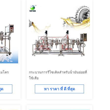
กไมโคร
กระบวนการรีไซเคิลสําหรับน้ํามันย่อยที่
ใช้เสีย
สุด
หา ราคา ที่ ดี ที่สุด