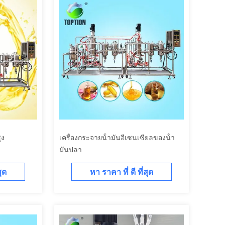
ูง
เครื่องกระจายน้ํามันอีเซนเซียลของน้ํา
มันปลา
สุด
หา ราคา ที่ ดี ที่สุด