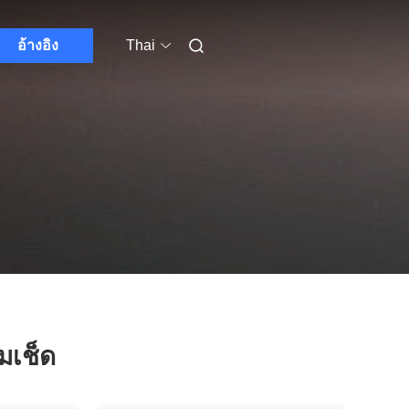
อ้างอิง
Thai
มเช็ด