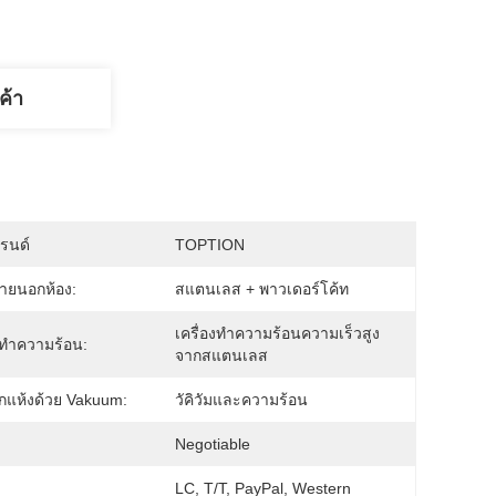
ค้า
บรนด์
TOPTION
ภายนอกห้อง:
สแตนเลส + พาวเดอร์โค้ท
เครื่องทําความร้อนความเร็วสูง
ําความร้อน:
จากสแตนเลส
ักแห้งด้วย Vakuum:
วัคิวัมและความร้อน
:
Negotiable
LC, T/T, PayPal, Western 