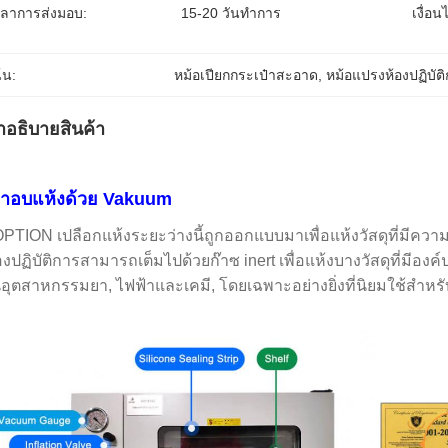
วลาการส่งมอบ:
15-20 วันทำการ
เงื่อ
้น:
หม้อเปียกกระเป๋าสะอาด
, 
หม้อแปรงห้องปฏิบัติ
ําอธิบายสินค้า
ตาอบแห้งด้วย Vakuum
PTION เปลือกแห้งระยะว่างนี้ถูกออกแบบมาเพื่อแห้งวัสดุที่มีควา
องปฏิบัติการสามารถเต็มไปด้วยก๊าซ inert เพื่อแห้งบางวัสดุที่มีอง
อุตสาหกรรมยา, ไฟฟ้าและเคมี, โดยเฉพาะอย่างยิ่งที่นิยมใช้สําหรั