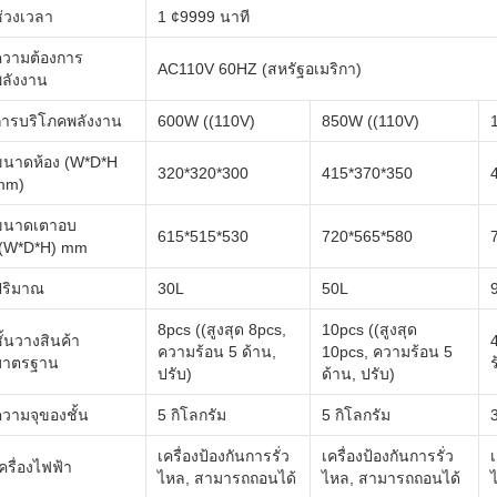
่วงเวลา
1 ¢9999 นาที
ความต้องการ
AC110V 60HZ (สหรัฐอเมริกา)
พลังงาน
การบริโภคพลังงาน
600W ((110V)
850W ((110V)
ขนาดห้อง (W*D*H
320*320*300
415*370*350
mm)
ขนาดเตาอบ
615*515*530
720*565*580
((W*D*H) mm
ปริมาณ
30L
50L
8pcs ((สูงสุด 8pcs,
10pcs ((สูงสุด
ั้นวางสินค้า
ความร้อน 5 ด้าน,
10pcs, ความร้อน 5
มาตรฐาน
ร
ปรับ)
ด้าน, ปรับ)
วามจุของชั้น
5 กิโลกรัม
5 กิโลกรัม
เครื่องป้องกันการรั่ว
เครื่องป้องกันการรั่ว
เ
ครื่องไฟฟ้า
ไหล, สามารถถอนได้
ไหล, สามารถถอนได้