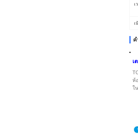
เ
เน
ค
เ
TO
ห้
ใน