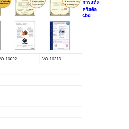
การแห้ง
คริสตัล
cbd
VO-16092
VO-16213