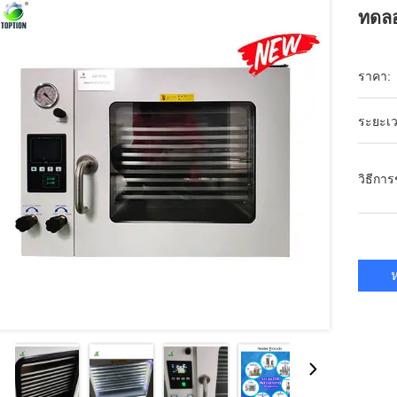
ทดล
ราคา:
ระยะเว
วิธีกา
ห