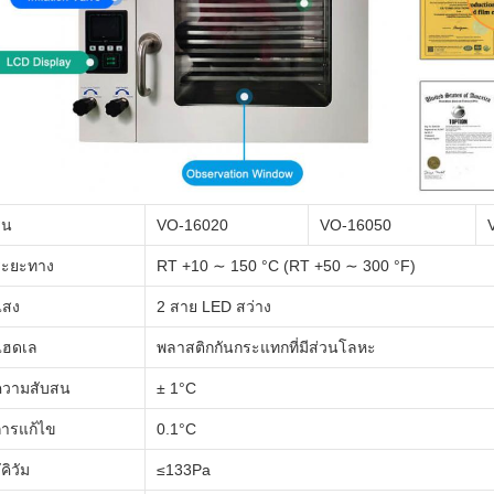
ุ่น
VO-16020
VO-16050
ระยะทาง
RT +10 ∼ 150 °C (RT +50 ∼ 300 °F)
แสง
2 สาย LED สว่าง
แฮดเล
พลาสติกกันกระแทกที่มีส่วนโลหะ
ความสับสน
± 1°C
การแก้ไข
0.1°C
ัคิวัม
≤133Pa