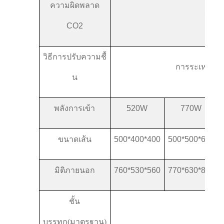
ความผิดพลาด
<
00.
CO2
วิธีการปรับความชื้
การระเหยตา
น
พลังการเข้า
520W
770W
ขนาดเส้น
500*400*400
500*500*650
มิติภายนอก
760*530*560
770*630*810
ชั้น
2 ชิ้
บรรทุก
(
มาตรฐาน
)