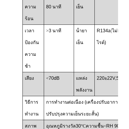
ความ
80 นาที
เย็น
ร้อน
เวลา
>
3 นาที
น้ํายา
R134a
(
ไม่มีฟล
ป้องกัน
เย็น
ไรด์)
ความ
ช้า
เสียง
<
70dB
แหล่ง
220±22V,50±0
พลังงาน
วิธีการ
การทํางานต่อเนื่อง (เครื่องปรับอากาศมีก
ทํางาน
ปรับปรุงความเย็นระยะสั้น)
สภาพ
อุณหภูมิ
รางวัล
30
°C
ความชื้น
<
RH 90% ก๊