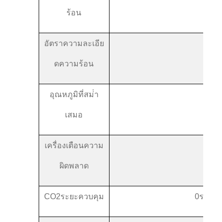
ร้อน
อัตราความละเอีย
0.1
ดความร้อน
อุณหภูมิที่สม่ํา
±0.3
เสมอ
เครื่องเตือนความ
1.0
ผิดพลาด
CO2
ระยะควบคุม
0
รางวัล