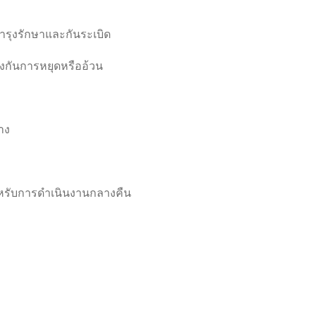
ํารุงรักษาและกันระเบิด
กันการหยุดหรืออ้วน
าง
หรับการดําเนินงานกลางคืน