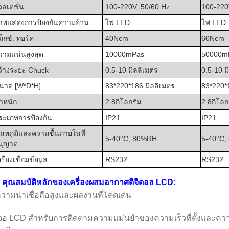
วลเตชั่น
100-220V, 50/60 Hz
100-220
าพแสดงการป้องกันความอ้วน
ไฟ LED
ไฟ LED
็กซ์. ทอร์ค
40Ncm
60Ncm
วามแน่นสูงสุด
10000mPas
50000m
ว้างระยะ Chuck
0.5-10 มิลลิเมตร
0.5-10 ม
นาด [W*D*H]
83*220*186 มิลลิเมตร
83*220*
ําหนัก
2.8กิโลกรัม
2.8กิโลก
ระเภทการป้องกัน
IP21
IP21
ุณหภูมิและความชื้นภายในที่
5-40°C, 80%RH
5-40°C
นุญาต
รื่องเชื่อมข้อมูล
RS232
RS232
คุณสมบัติหลักของเครื่องผสมอากาศดิจิตอล LCD:
วามน่าเชื่อถือสูงและผลงานที่โดดเด่น
จอ LCD สําหรับการติดตามความแม่นยําของความเร็วที่ตั้งและความ