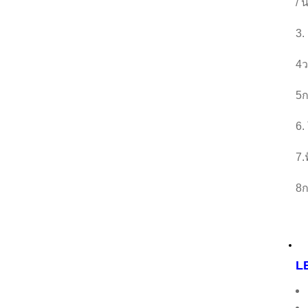
/ 
3.
4ว
5ก
6.
7.
8ก
L