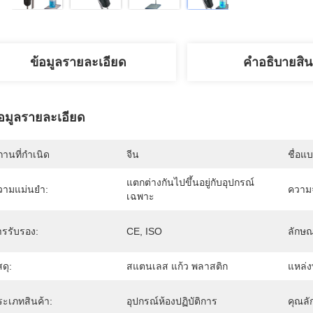
ข้อมูลรายละเอียด
คําอธิบายสิน
้อมูลรายละเอียด
านที่กำเนิด
จีน
ชื่อแ
แตกต่างกันไปขึ้นอยู่กับอุปกรณ์
วามแม่นยำ:
ความจ
เฉพาะ
ารรับรอง:
CE, ISO
ลักษ
สดุ:
สแตนเลส แก้ว พลาสติก
แหล่ง
ระเภทสินค้า:
อุปกรณ์ห้องปฏิบัติการ
คุณล