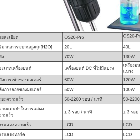
OS20-P
ายละเอียด
OS20-Pro
ริมาณการขบวนสูงสุด[H2O]
20L
40L
ลัง
70W
130W
เครื่องยน
ระเภทเครื่องยนต์
เครื่องยนต์ DC ที่ไม่มีแปรง
แปรง
ลังการเข้าของมอเตอร์
60W
120W
ลังการออกของมอเตอร์
50W
100W
ะยะความเร็ว
50-2200 รอบ / นาที
50-2200 
วามแม่นยําในการแสดง
± 3 รอบ / นาที
± 3 รอบ 
วามเร็ว
ารแสดงความเร็ว
LCD
LCD
ารแสดงทอร์ค
LCD
LCD