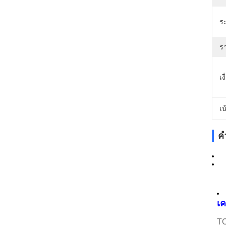
ระ
ร
เ
เน
ค
เค
TO