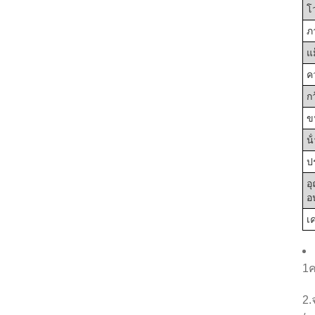
โ
ภ
แม
ค
ก
ข
น้
ป
อ
อ
เค
1ค
2.