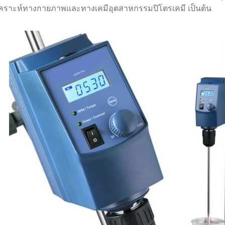
เคราะห์ทางกายภาพและทางเคมีอุตสาหกรรมปิโตรเคมี เป็นต้น