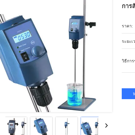
การส
ราคา:
ระยะเว
วิธีกา
ห