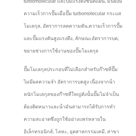
turbomolecular และปั๊มแรงดึงชนิดแผ่น, มันยังมี
ความเร็วการปั๊มเมื่อปั๊ม turbomolecular กระแส
โมเลกุล, อัตราการลดความดัน,ความเร็วการปั๊ม
และปั๊มแรงดันสูงแรงดึง, ลักษณะอัตราการบด,
ขยายช่วงการใช้งานของปั๊มโมเลกุล
ปั๊มโมเลกุลประกอบที่ไม่เลือกสําหรับก๊าซที่ปั๊ม
ไม่มีผลความจํา อัตราการบดสูง เนื่องจากน้ํา
หนักโมเลกุลของก๊าซที่ใหญ่ดังนั้นปั๊มไม่จําเป็น
ต้องติดหนาวและน้ํามันสามารถได้รับการทํา
ความสะอาดซึ่งถูกใช้อย่างแพร่หลายใน
อิเล็กทรอนิกส์, โลหะ, อุตสาหกรรมเคมี, สาขา