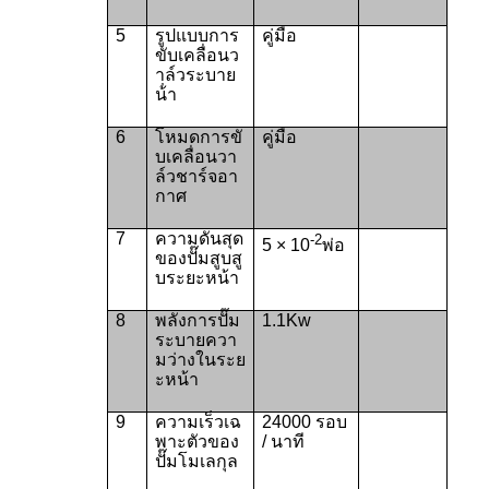
5
รูปแบบการ
คู่มือ
ขับเคลื่อนว
าล์วระบาย
น้ํา
6
โหมดการขั
คู่มือ
บเคลื่อนวา
ล์วชาร์จอา
กาศ
7
ความดันสุด
-2
5 × 10
พ่อ
ของปั๊มสูบสู
บระยะหน้า
8
พลังการปั๊ม
1.1Kw
ระบายควา
มว่างในระย
ะหน้า
9
ความเร็วเฉ
24000 รอบ
พาะตัวของ
/ นาที
ปั๊มโมเลกุล