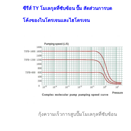
ซีรีส์ TY โมเลกุลที่ซับซ้อน ปั๊ม สัดส่วนการบด
โค้งของไนโตรเจนและไฮโดรเจน
กุ้งความเร็วการสูบปั๊มโมเลกุลที่ซับซ้อน