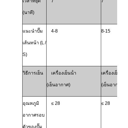
เวลาหยุด
7
7
(นาที)
แนะนําปั๊ม
4-8
8-15
เส้นหน้า (L /
S)
วิธีการเย็น
เครื่องเย็นน้ํา
เครื่องเย็นน้ํา
(เย็นอากาศ)
(เย็นอากาศ)
อุณหภูมิ
≤ 28
≤ 28
อากาศรอบ
ตัวของปั๊ม