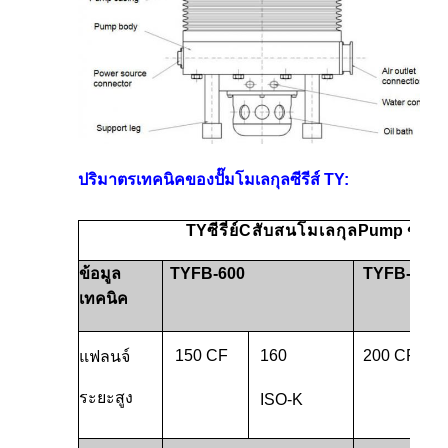
ปริมาตรเทคนิคของปั๊มโมเลกุลซีรีส์ TY:
TY
ซีรี่ย์
C
สับสน
โมเลกุล
P
ump ข้อมู
ข้อมูล
TYFB-600
TYFB-1200
เทคนิค
150 CF
160
200 CF
แฟลนจ์
ระยะสูง
ISO-K