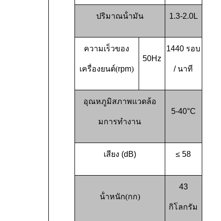
ปริมาณน้ํามัน
1.3-2.0L
ความเร็วของ
1440 รอบ
50Hz
เครื่องยนต์
(
rpm
)
/ นาที
อุณหภูมิสภาพแวดล้อ
5-40
°C
มการทํางาน
เสียง (dB)
≤ 58
43
น้ําหนัก
(
กก
)
กิโลกรัม