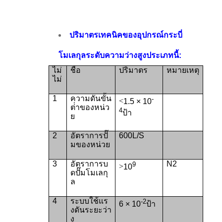
ปริมาตรเทคนิคของอุปกรณ์กระบี่
โมเลกุลระดับความว่างสูงประเภทนี้:
ไม่
ชื่อ
ปริมาตร
หมายเหตุ
ไม่
1
ความดันขั้น
-
<
1.5 × 10
ต่ําของหน่ว
4
ป้า
ย
2
อัตราการปั๊
600L/S
มของหน่วย
3
อัตราการบ
N2
9
>
10
ดปั๊มโมเลกุ
ล
4
ระบบใช้แร
-2
6 × 10
ป้า
งดันระยะว่า
ง