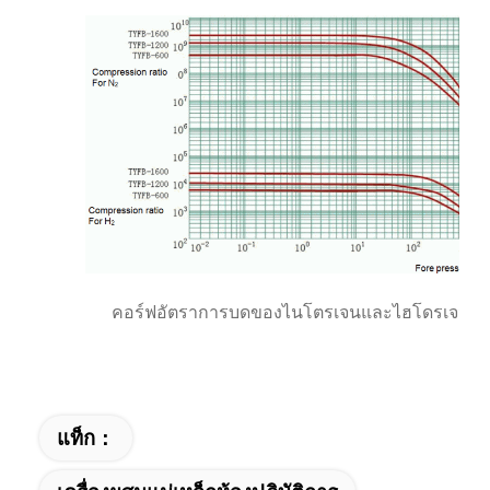
คอร์ฟอัตราการบดของไนโตรเจนและไฮโดรเจน
แท็ก：