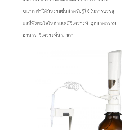
ขนาด ทําให้มันง่ายขึ้นสําหรับผู้ใช้ในการบรรลุ
ผลที่พึงพอใจในด้านเคมีวิเคราะห์, อุตสาหกรรม
อาหาร, วิเคราะห์น้ํา, ฯลฯ