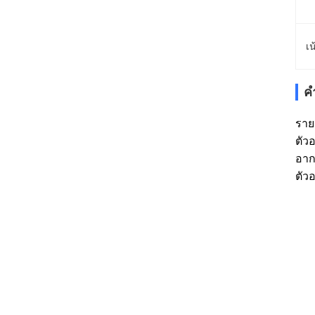
เน
ค
ราย
ตัว
อาก
ตัว