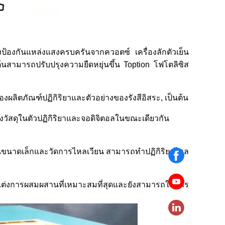
งป้องกันแหล่งแสงครบครันจากควอตซ์ เครื่องลักตัวเย็น
็นต้นสามารถปรับปรุงความยืดหยุ่นขึ้น Toption โฟโตลิซิส
งผลิตภัณฑ์ปฏิกิริยาและตัวอย่างของรังสีอิสระ, เป็นต้น
ัสดุในตัวปฏิกิริยาและจอดิจิตอลในขณะเดียวกัน
ยนขนาดเล็กและวัดการไหลเวียน สามารถทําปฏิกิริยาไหล
่งการผสมผสานที่เหมาะสมที่สุดและยังสามารถให้การ