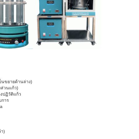
ย็นขยายด้านล่าง)
มส่วนแก้ว)
ปฏิวัติแก้ว
อบการ
ra
้า)