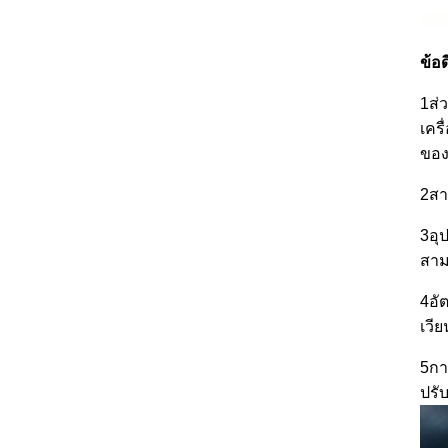
ข้อ
1ส่
เคร
ของ
2สา
3อุ
สาม
4อั
เวี
5กา
ปรั