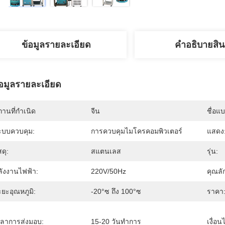
ข้อมูลรายละเอียด
คําอธิบายสิน
้อมูลรายละเอียด
านที่กำเนิด
จีน
ชื่อแ
ะบบควบคุม:
การควบคุมไมโครคอมพิวเตอร์
แสดง
สดุ:
สแตนเลส
รุ่น:
ลังงานไฟฟ้า:
220V/50Hz
คุณล
ยะอุณหภูมิ:
-20°ซ ถึง 100°ซ
ราคา
วลาการส่งมอบ:
15-20 วันทำการ
เงื่อ