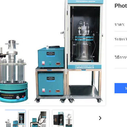
Phot
ราคา:
ระยะเว
วิธีกา
ห