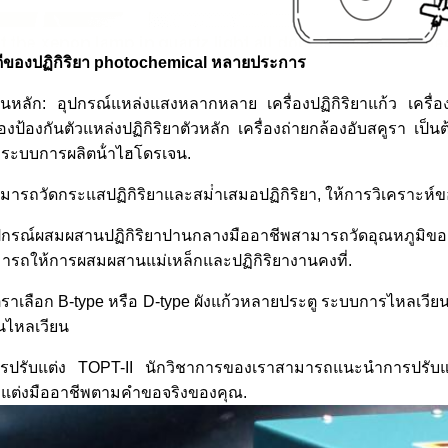
ดีของปฏิกิริยา photochemical หลายประการ
วนหลัก: อุปกรณ์แหล่งแสงหลากหลาย เครื่องปฏิกิริยาแก้ว เครื่อ
ื่องป้องกันตัวแหล่งปฏิกิริยาตัวหลัก เครื่องถ่ายกล้องอับสคูรา เป
ระบบการผลิตน้ําไฮโดรเจน.
มารถวัดกระแสปฏิกิริยาและสม่ําเสมอปฏิกิริยา, ให้การวิเคราะห์ขอ
ปกรณ์ผสมผสานปฏิกิริยาปานกลางมืออาชีพสามารถวัดอุณหภูมิของว
ารถให้การผสมผสานแม่เหล็กและปฏิกิริยางานคงที่.
ตราเลือก B-type หรือ D-type ผังแก้วหลายประตู ระบบการไหลเวี
ยนไหลเวียน
รปรับแต่ง TOPT-II นักวิชาการของเราสามารถแนะนําการปรับแต
บแต่งมืออาชีพตามคําขอจริงของคุณ.