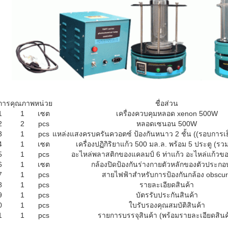
การ
คุณภาพ
หน่วย
ชื่อส่วน
1
1
เซต
เครื่องควบคุมหลอด xenon 500W
2
2
pcs
หลอดเซนอน 500W
3
1
pcs
แหล่งแสงครบครันควอตซ์ ป้องกันหนาว 2 ชั้น ((รอบการเ
4
1
เซต
เครื่องปฏิกิริยาแก้ว 500 มล.ล. พร้อม 5 ประตู (รว
5
1
pcs
อะไหล่พลาสติกของแคลมป์ 6 ท่าแก้ว อะไหล่แก้วของ
6
1
เซต
กล้องปิดป้องกันร่างกายตัวหลักของตัวประก
7
1
pcs
สายไฟฟ้าสําหรับการป้องกันกล้อง obscu
8
1
pcs
รายละเอียดสินค้า
9
1
pcs
บัตรรับประกันสินค้า
0
1
pcs
ใบรับรองคุณสมบัติสินค้า
1
1
pcs
รายการบรรจุสินค้า (พร้อมรายละเอียดสินค