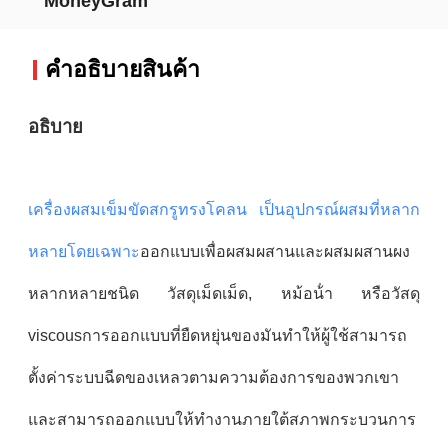
MoneyGram
คําอธิบายสินค้า
อธิบาย
เครื่องผสมเข็มขัดสกรูทรงโคลน เป็นอุปกรณ์ผสมที่หลาก
หลายโดยเฉพาะ
ออกแบบเพื่อผสมผสานและผสมผสานผง
หลากหลายชนิด วัสดุเม็ดเม็ด, หม้อน้ํา หรือวัสดุ
viscousการออกแบบที่ยืดหยุ่นของมันทําให้ผู้ใช้สามารถ
ตั้งค่าระบบฉีดของเหลวตามความต้องการของพวกเขา
และสามารถออกแบบให้ทํางานภายใต้สภาพกระบวนการ