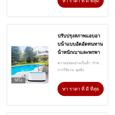
หา ราคา ที่ ดี ที่สุด
ปรับปรุงสภาพแอบอา
บน้ําแบบอัดอัดทนทาน
น้ําหนักเบาและพกพา
ความจุของอ่างเก็บน้ำ: กำหนด
โดยรุ่น
การใช้งาน: คูลลิ่ง
วิดีโอ
หา ราคา ที่ ดี ที่สุด