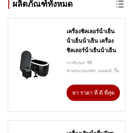
ผลิตภัณฑ์ทั้งหมด
เครื่องชิลเลอร์น้ําเย็น
น้ําเย็นน้ําเย็น เครื่อง
ชิลเลอร์น้ําเย็นน้ําเย็น
การรับรอง: ซีอี
ส่วนประกอบหลัก: มอเตอร์, ปั๊ม
หา ราคา ที่ ดี ที่สุด